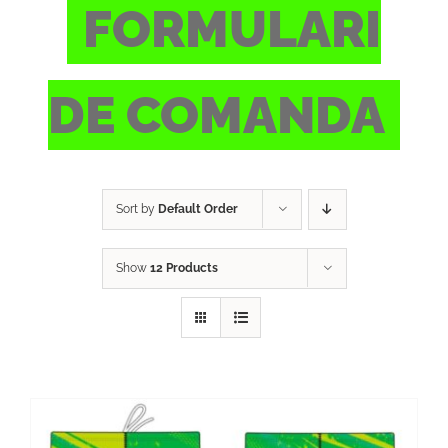
FORMULARI
ACTIVITATS
DE COMANDA
CONTACTE
PATROCINADORS
Sort by
Default Order
RESULTATS
Show
12 Products
BOTIGA