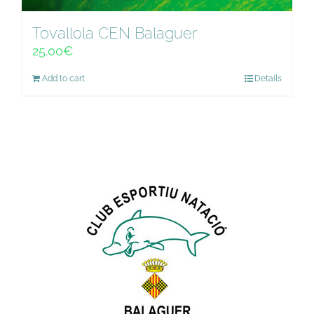
Tovallola CEN Balaguer
25.00
€
Add to cart
Details