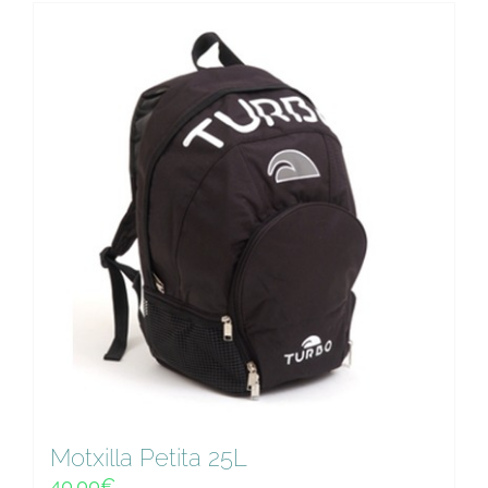
Motxilla Petita 25L
40.00
€