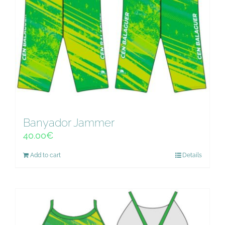
Banyador Jammer
40.00
€
Add to cart
Details