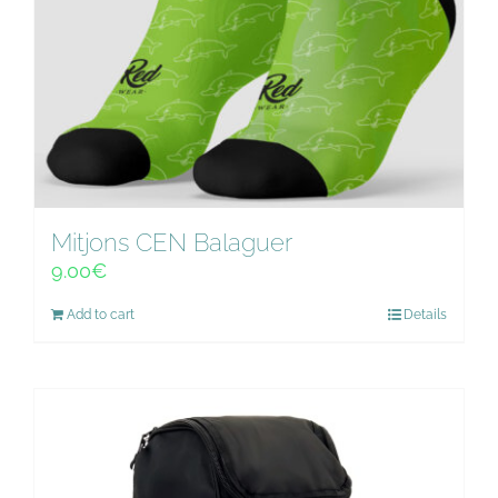
Mitjons CEN Balaguer
9.00
€
Add to cart
Details