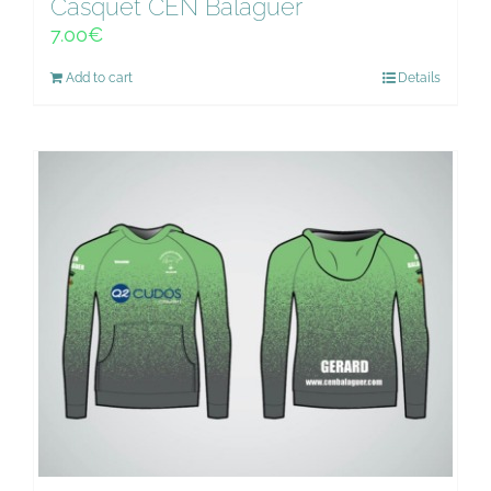
Casquet CEN Balaguer
7.00
€
Add to cart
Details