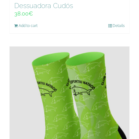
Dessuadora Cudós
38.00
€
Add to cart
Details