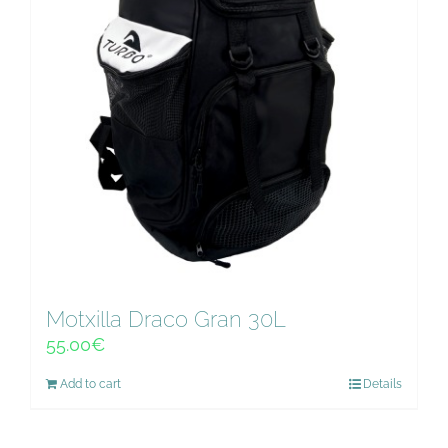
Motxilla Draco Gran 30L
55.00
€
Add to cart
Details