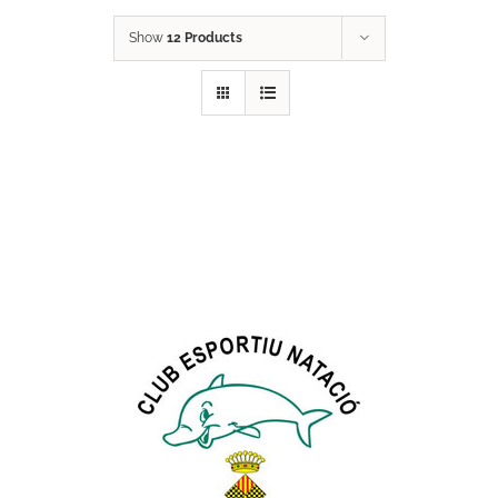
ACTIVITATS
Show
12 Products
CONTACTE
PATROCINADORS
RESULTATS
BOTIGA