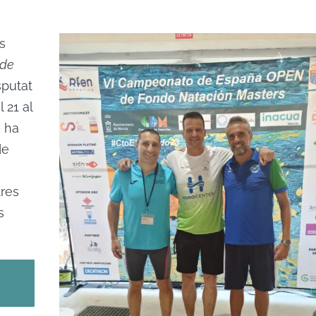
s
 de
sputat
 21 al
, ha
de
tres
s