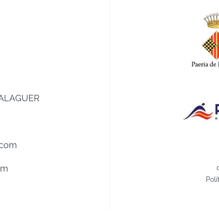
0 BALAGUER
.com
om
Polí