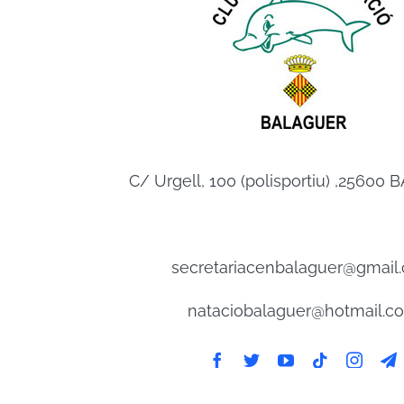
C/ Urgell, 100 (polisportiu) ,2560
secretariacenbalaguer@gmail
nataciobalaguer@hotmail.c