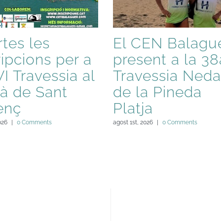
tes les
El CEN Balague
ripcions per a
present a la 38
VI Travessia al
Travessia Neda
à de Sant
de la Pineda
enç
Platja
026
|
0 Comments
agost 1st, 2026
|
0 Comments