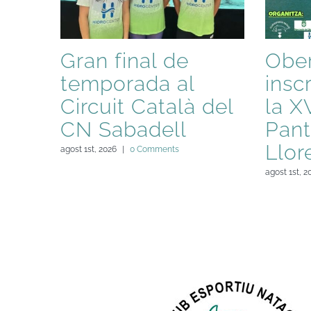
Gran final de
Ober
temporada al
insc
Circuit Català del
la X
CN Sabadell
Pant
Llor
agost 1st, 2026
|
0 Comments
agost 1st, 2