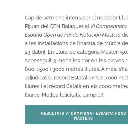
Cap de setmana intens per al nedador Lluí
Pijuan del CEN Balaguer al
VI Campeonato
España Open de Fondo Natación Masters
di
a les instal·lacions de l’Inacua de Múrcia del
23 d’abril. En Lluís, de categoria Master +50
aconseguit 3 medalles d’or en les proves 
800, 1500 i 3000 metres lliures. A més, s’ha
adjudicat el rècord Estatal en els 3000 me
lliures i el rècord Català en els 2000 metre
lliures. Moltes felicitats, campió!!!
RESULTATS VI CAMPIONAT ESPANYA FONS
MÀSTERS