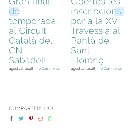
Gran final
Obertes les
de
inscripcions
temporada
per a la XVI
al Circuit
Travessia al
Català del
Pantà de
CN
Sant
Sabadell
Llorenç
agost 1st, 2026
|
0 Comments
agost 1st, 2026
|
0 Comments
COMPARTEIX-HO!