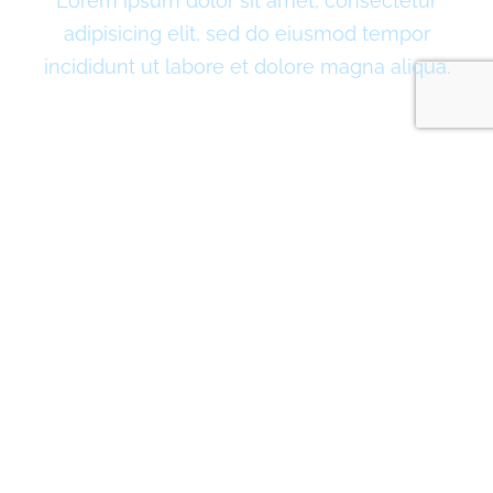
Lorem ipsum dolor sit amet, consectetur
adipisicing elit, sed do eiusmod tempor
incididunt ut labore et dolore magna aliqua.
GET ACTIVE
Lorem ipsum dolor sit amet, consectetur
adipisicing elit, sed do eiusmod tempor
incididunt ut labore et dolore magna aliqua.