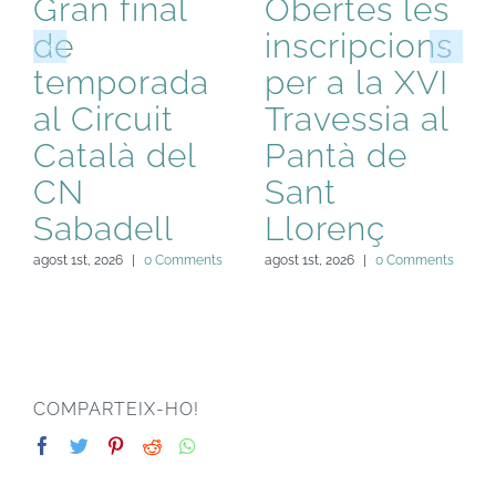
Gran final
Obertes les
de
inscripcions
temporada
per a la XVI
al Circuit
Travessia al
Català del
Pantà de
CN
Sant
Sabadell
Llorenç
agost 1st, 2026
|
0 Comments
agost 1st, 2026
|
0 Comments
COMPARTEIX-HO!