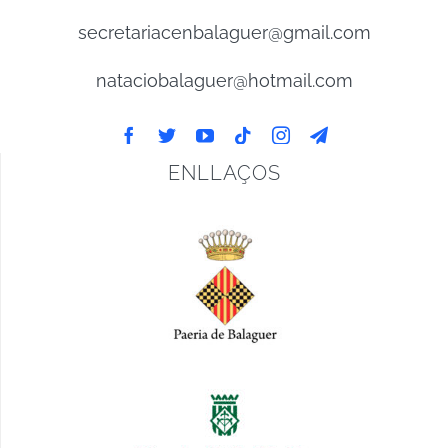
secretariacenbalaguer@gmail.com
nataciobalaguer@hotmail.com
ENLLAÇOS