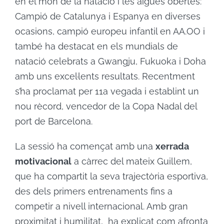
en el món de la natació i les aigües obertes:
Campió de Catalunya i Espanya en diverses
ocasions, campió europeu infantil en AA.OO i
també ha destacat en els mundials de
natació celebrats a Gwangju, Fukuoka i Doha
amb uns excel·lents resultats. Recentment
s’ha proclamat per 11a vegada i establint un
nou rècord, vencedor de la Copa Nadal del
port de Barcelona.
La sessió ha començat amb una
xerrada
motivacional
a càrrec del mateix Guillem,
que ha compartit la seva trajectòria esportiva,
des dels primers entrenaments fins a
competir a nivell internacional. Amb gran
proximitat i humilitat, ha explicat com afronta