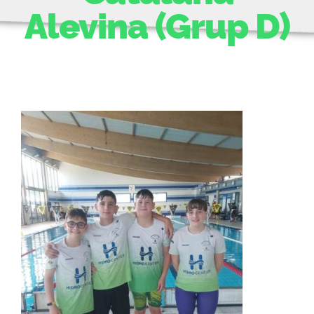
Alevina (Grup D)
ACTIVITATS
CONTACTE
PATROCINADORS
RESULTATS
BOTIGA