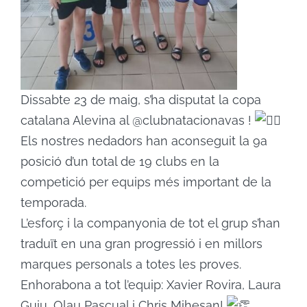
Dissabte 23 de maig, s’ha disputat la copa
catalana Alevina al @clubnatacionavas !
Els nostres nedadors han aconseguit la 9a
posició d’un total de 19 clubs en la
competició per equips més important de la
temporada.
L’esforç i la companyonia de tot el grup s’han
traduït en una gran progressió i en millors
marques personals a totes les proves.
Enhorabona a tot l’equip: Xavier Rovira, Laura
Guiu, Olau Pascual i Chris Mihesan!