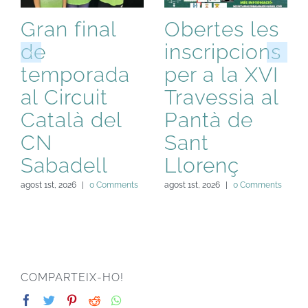
Gran final
Obertes les
de
inscripcions
temporada
per a la XVI
al Circuit
Travessia al
Català del
Pantà de
CN
Sant
Sabadell
Llorenç
agost 1st, 2026
|
0 Comments
agost 1st, 2026
|
0 Comments
COMPARTEIX-HO!