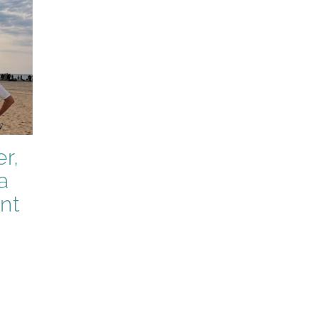
r,
a
nt