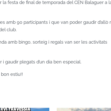
ar la festa de final de temporada del CEN Balaguer a l
lies amb 90 participants i que van poder gaudir d’allò
del club.
da amb bingo, sorteig i regals van ser les activitats
r i gaudir plegats d’un dia ben especial.
bon estiu!!