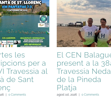
tes les
El CEN Balague
ripcions per a
present a la 38
VI Travessia al
Travessia Neda
à de Sant
de la Pineda
enç
Platja
026
|
0 Comments
agost 1st, 2026
|
0 Comments