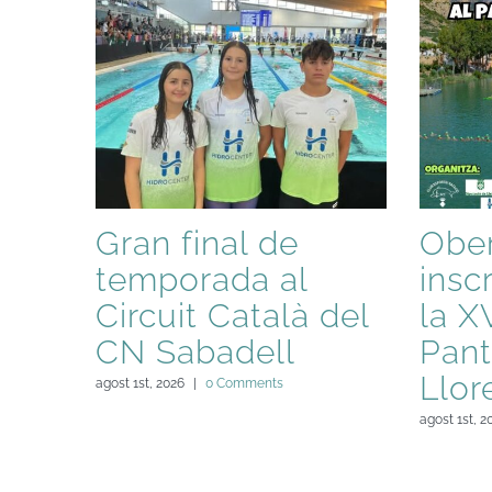
Gran final de
Ober
temporada al
insc
Circuit Català del
la X
CN Sabadell
Pant
Llor
agost 1st, 2026
|
0 Comments
agost 1st, 2