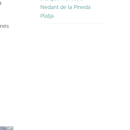
a
Nedant de la Pineda
Platja
 més