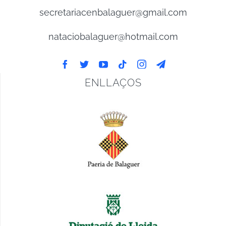
secretariacenbalaguer@gmail.com
nataciobalaguer@hotmail.com
ENLLAÇOS