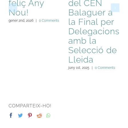
feliç Any
del CEN
Nou!
Balaguer a
la Final per
gener 2nd, 2026
|
0 Comments
Delegacions
amb la
Selecció de
Lleida
juny 1st, 2025
|
0 Comments
COMPARTEIX-HO!