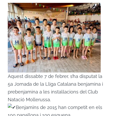
ACTIVITATS
CONTACTE
PATROCINADORS
RESULTATS
Aquest dissabte 7 de febrer, s’ha disputat la
BOTIGA
5a Jornada de la Lliga Catalana benjamina i
prebenjamina a les instal·lacions del Club
Natació Mollerussa.
Benjamins de 2015 han competit en els
100 papallona i 100 esquena