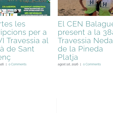
tes les
El CEN Balague
ripcions per a
present a la 38
VI Travessia al
Travessia Neda
à de Sant
de la Pineda
enç
Platja
026
|
0 Comments
agost 1st, 2026
|
0 Comments