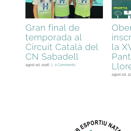
Gran final de
Ober
temporada al
insc
Circuit Català del
la X
CN Sabadell
Pant
Llor
agost 1st, 2026
|
0 Comments
agost 1st, 2