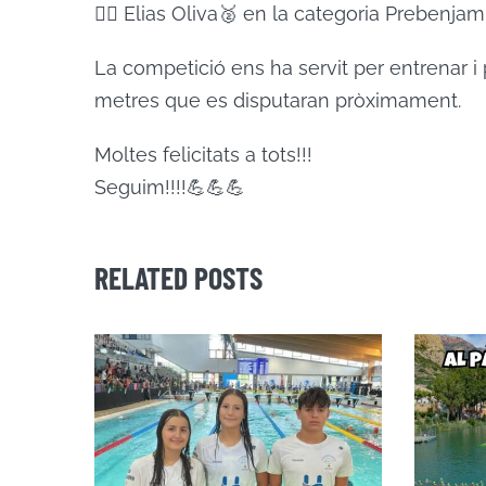
🏊‍♂️ Elias Oliva🥈 en la categoria Prebenjam
La competició ens ha servit per entrenar i
metres que es disputaran pròximament.
Moltes felicitats a tots!!!
Seguim!!!!💪💪💪
RELATED POSTS