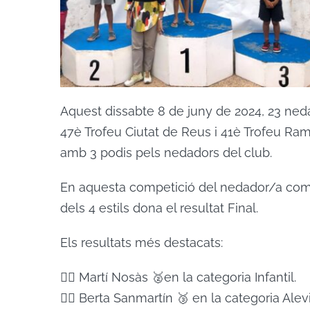
Aquest dissabte 8 de juny de 2024, 23 nedad
47è Trofeu Ciutat de Reus i 41è Trofeu Ra
amb 3 podis pels nedadors del club.
En aquesta competició del nedador/a compl
dels 4 estils dona el resultat Final.
Els resultats més destacats:
🏊‍♂️ Martí Nosàs 🥈en la categoria Infantil.
🏊‍♀️ Berta Sanmartín 🥉 en la categoria Alev