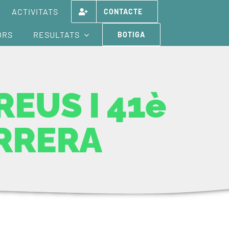
ACTIVITATS
CONTACTE
ORS
RESULTATS
BOTIGA
REUS I 41è
RRERA