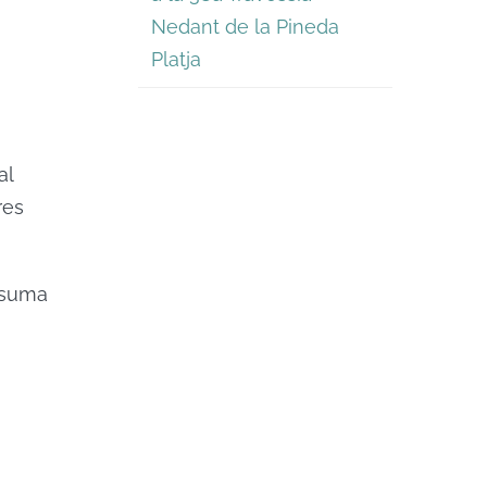
Nedant de la Pineda
Platja
al
res
a suma