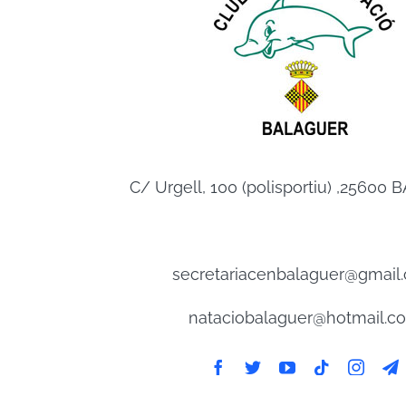
C/ Urgell, 100 (polisportiu) ,2560
secretariacenbalaguer@gmail
nataciobalaguer@hotmail.c