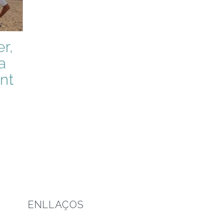
r,
a
nt
ENLLAÇOS