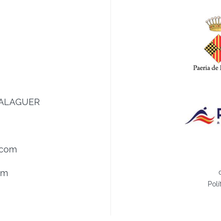
0 BALAGUER
.com
om
Polí