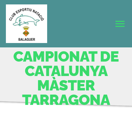
Skip
to
content
Tog
Nav
INICI
CAMPIONAT DE
EL CLUB
CATALUNYA
MÀSTER
SECCIONS
TARRAGONA
NOTÍCIES
AGENDA