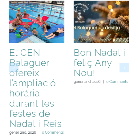
El CEN
Bon Nadal i
Balaguer
feliç Any
ofereix
Nou!
l’ampliació
gener 2nd, 2026
|
0 Comments
horària
durant les
festes de
Nadal i Reis
gener 2nd, 2026
|
0 Comments