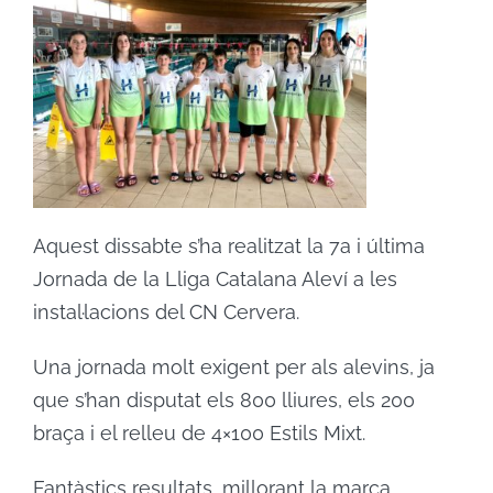
ACTIVITATS
CONTACTE
PATROCINADORS
Aquest dissabte s’ha realitzat la 7a i última
RESULTATS
Jornada de la Lliga Catalana Aleví a les
instal·lacions del CN Cervera.
BOTIGA
Una jornada molt exigent per als alevins, ja
que s’han disputat els 800 lliures, els 200
braça i el relleu de 4×100 Estils Mixt.
Fantàstics resultats, millorant la marca